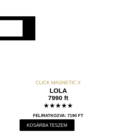
CLICK MAGNETIC X
LOLA
7990 ft
★
★
★
★
★
T
FELIRATKOZVA: 7190 FT
KOSÁRBA TESZEM