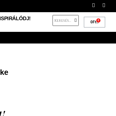
NSPIRÁLÓDJ!
0
0
Ft
éke
t!