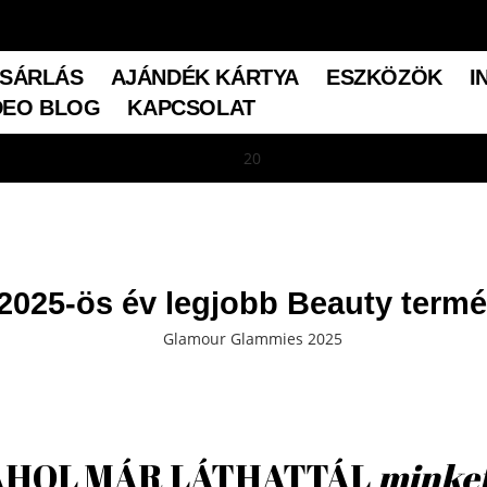
SÁRLÁS
AJÁNDÉK KÁRTYA
ESZKÖZÖK
I
DEO BLOG
KAPCSOLAT
2025-ös év legjobb Beauty term
AHOL MÁR LÁTHATTÁL
minke