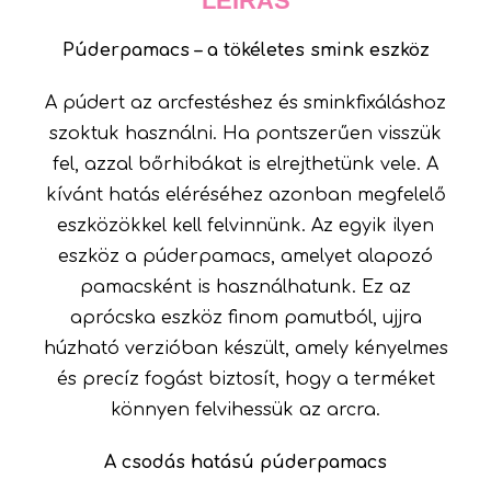
LEÍRÁS
Púderpamacs – a tökéletes smink eszköz
A púdert az arcfestéshez és sminkfixáláshoz
szoktuk használni. Ha pontszerűen visszük
fel, azzal bőrhibákat is elrejthetünk vele. A
kívánt hatás eléréséhez azonban megfelelő
eszközökkel kell felvinnünk. Az egyik ilyen
eszköz a púderpamacs, amelyet alapozó
pamacsként is használhatunk. Ez az
aprócska eszköz finom pamutból, ujjra
húzható verzióban készült, amely kényelmes
és precíz fogást biztosít, hogy a terméket
könnyen felvihessük az arcra.
A csodás hatású púderpamacs