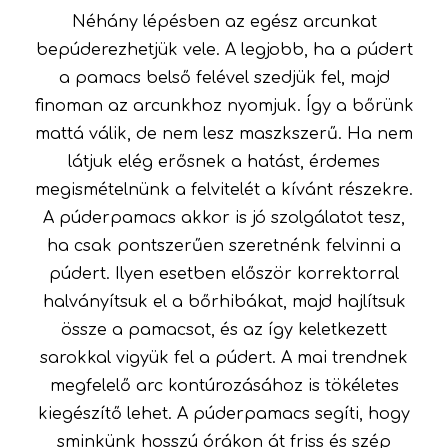
Néhány lépésben az egész arcunkat
bepúderezhetjük vele. A legjobb, ha a púdert
a pamacs belső felével szedjük fel, majd
finoman az arcunkhoz nyomjuk. Így a bőrünk
mattá válik, de nem lesz maszkszerű. Ha nem
látjuk elég erősnek a hatást, érdemes
megismételnünk a felvitelét a kívánt részekre.
A púderpamacs akkor is jó szolgálatot tesz,
ha csak pontszerűen szeretnénk felvinni a
púdert. Ilyen esetben először korrektorral
halványítsuk el a bőrhibákat, majd hajlítsuk
össze a pamacsot, és az így keletkezett
sarokkal vigyük fel a púdert. A mai trendnek
megfelelő arc kontúrozásához is tökéletes
kiegészítő lehet. A púderpamacs segíti, hogy
sminkünk hosszú órákon át friss és szép