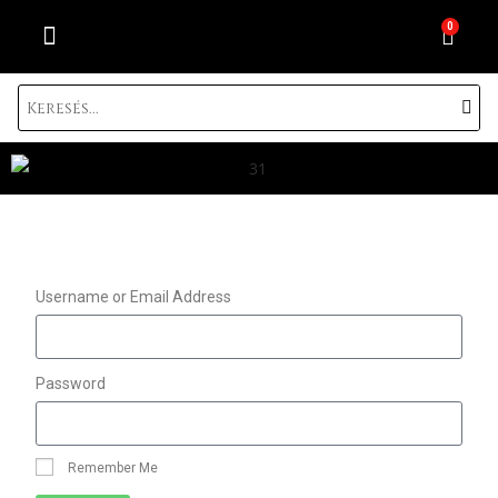
0
SZEMPILLA TÍPUSOK BEMUTATÁSA
AJÁNDÉK KÁRTYA
BEJELENTKEZÉS / REGISZTRÁLÁS
Username or Email Address
Password
Remember Me