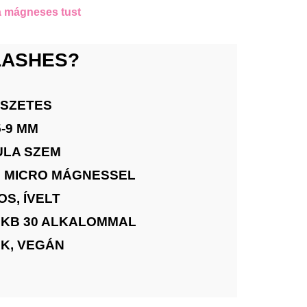
a mágneses tust
 LASHES?
ÉSZETES
-9 MM
ULA SZEM
 6 MICRO MÁGNESSEL
S, ÍVELT
 KB 30 ALKALOMMAL
LK, VEGÁN