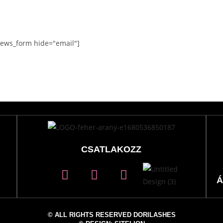
iews_form hide="email"]
CSATLAKOZZ
Á
© ALL RIGHTS RESERVED DORILASHES