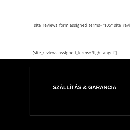
[site_reviews_form assigned_terms="105" site_rev
[site_reviews assigned_terms="light angel"]
SZÁLLÍTÁS & GARANCIA