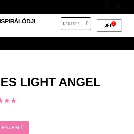
NSPIRÁLÓDJ!
0
0
Ft
ES LIGHT ANGEL
★
★
★
TESZEM