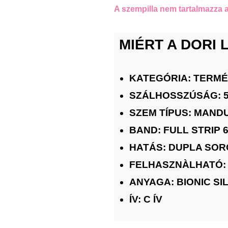
A szempilla nem tartalmazza 
MIÉRT A DORI
KATEGÓRIA: TERM
SZÁLHOSSZÚSÁG: 5
SZEM TÍPUS: MAND
BAND: FULL STRIP
HATÁS: DUPLA SORO
FELHASZNÀLHATÓ:
ANYAGA: BIONIC SI
ÍV: C ÍV