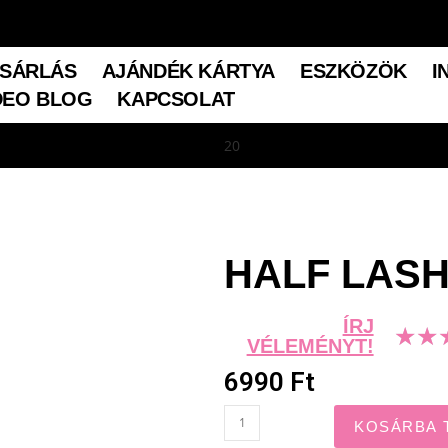
SÁRLÁS
AJÁNDÉK KÁRTYA
ESZKÖZÖK
I
DEO BLOG
KAPCSOLAT
HALF LASH
ÍRJ
★
★
VÉLEMÉNYT!
6990 Ft
KOSÁRBA 