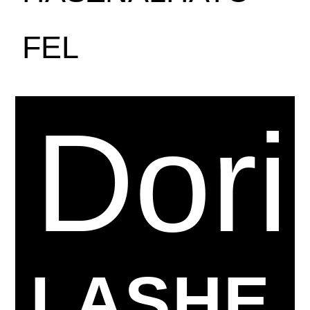
FEL
Dori
LASHE