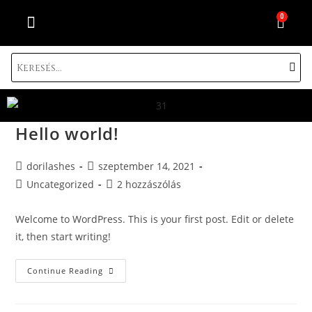
0
SZEMPILLA TÍPUSOK BEMUTATÁSA
AJÁNDÉK KÁRTYA
BEJELENTKEZÉS / REGISZTRÁLÁS
Hello world!
dorilashes
szeptember 14, 2021
Uncategorized
2 hozzászólás
Welcome to WordPress. This is your first post. Edit or delete
it, then start writing!
Continue Reading